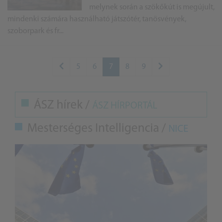
melynek során a szökőkút is megújult,
mindenki számára használható játszótér, tanösvények,
szoborpark és fr...
5
6
7
8
9
ÁSZ hírek /
ÁSZ HÍRPORTÁL
Mesterséges Intelligencia /
NICE