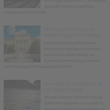
ott is fogják használni az 1-es villamos
szakaszán, hódmezővásárhelyi
végállomással jövő ősztől.
Mesterséges intelligencia
fejlesztés szegedi tudósokkal
Szegedi tudósok is dolgoznak a
Mesterséges Intelligencia Nemzeti
Laboratóriumában (Milab), két
kutatási projektet pedig a Szegedi
Tudományegyetem munkatársai vezetnek.
Nem okoz több problémát az
eső Szeged útjainak
Mintegy tizenhat kilométer hosszan
újítják meg Szegeden a csapadékvíz-
elvezető rendszert, a munkálatok már