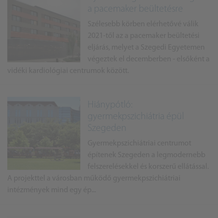
a pacemaker beültetésre
Szélesebb körben elérhetővé válik
2021-től az a pacemaker beültetési
eljárás, melyet a Szegedi Egyetemen
végeztek el decemberben - elsőként a
vidéki kardiológiai centrumok között.
Hiánypótló:
gyermekpszichiátria épül
Szegeden
Gyermekpszichiátriai centrumot
építenek Szegeden a legmodernebb
felszerelésekkel és korszerű ellátással.
A projekttel a városban működő gyermekpszichiátriai
intézmények mind egy ép...