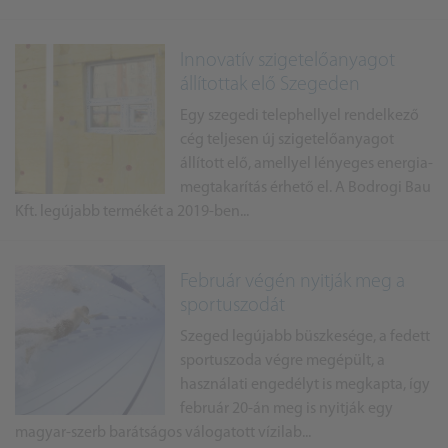
Innovatív szigetelőanyagot
állítottak elő Szegeden
Egy szegedi telephellyel rendelkező
cég teljesen új szigetelőanyagot
állított elő, amellyel lényeges energia-
megtakarítás érhető el. A Bodrogi Bau
Kft. legújabb termékét a 2019-ben...
Február végén nyitják meg a
sportuszodát
Szeged legújabb büszkesége, a fedett
sportuszoda végre megépült, a
használati engedélyt is megkapta, így
február 20-án meg is nyitják egy
magyar-szerb barátságos válogatott vízilab...