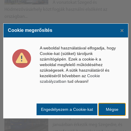
A vonatokat Szeged és
Hódmezővásárhely közt fogják használni elsőként az
országban...
×
Cookie megerősítés
Megnyitotta kapuit a Siha közi
bölcsőde
A weboldal használatával elfogadja, hogy
A kilencvenhat személyes
Cookie-kat (sütiket) tároljunk
számítógépén. Ezek a cookie-k a
szegedi Siha közi bölcsőde január 4-
weboldal megfelelő működéséhez
én reggel nyitott meg újra. Az
szükségesek. A sütik használatáról és
intézményt 363 millió forintból
kezeléséről bővebben az
Cookie
sikerült felújítani. A teljes rekonstrukciót az Európai ...
szabályzatban
tud olvasni!
Szegedre érkezik januárban a
tram-train
Engedélyezem a Cookie-kat
Mégse
Az ország első vasút-villamosa
januárban érkezik meg Szegedre, és