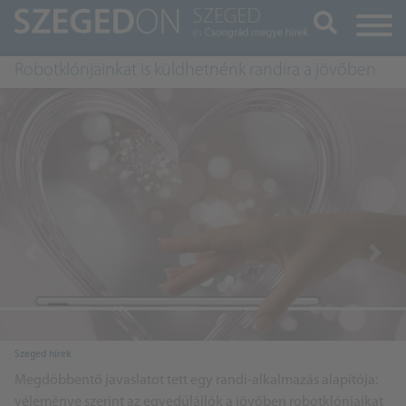
Keresés
Robotklónjainkat is küldhetnénk randira a jövőben
Previous
Next
Szeged hírek
Megdöbbentő javaslatot tett egy randi-alkalmazás alapítója:
véleménye szerint az egyedülállók a jövőben robotklónjaikat