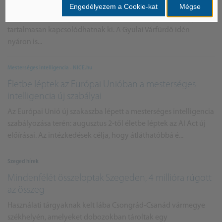
A nyári szünet idején sok család keres olyan belföldi
Engedélyezem a Cookie-kat
Mégse
programot, ahol a gyerekek, a szülők és a nagyszülők egyaránt
tartalmasan kapcsolódhatnak ki. A Gyulai Várfürdő idén
nyáron is...
Mesterséges intelligencia - NICE.hu
Életbe léptek az Európai Unióban a mesterséges
intelligencia új szabályai
Az Európai Unió új szakaszba lépett a mesterséges intelligencia
szabályozása terén: augusztus 2-től életbe léptek az AI Act új
előírásai. Az intézkedések célja, hogy átláthatóbbá é...
Szeged hírek
Mindenfélét összeloptak Szegeden, 4 millióra rúgott
az összeg
Használati tárgyaknak kelt lába Csongrád-Csanád vármegye
székhelyén, amelyeket dobozokban tároltak egy