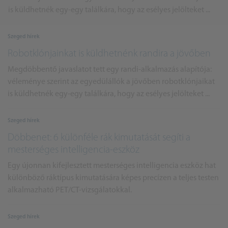
is küldhetnék egy-egy találkára, hogy az esélyes jelölteket ...
Szeged hírek
Robotklónjainkat is küldhetnénk randira a jövőben
Megdöbbentő javaslatot tett egy randi-alkalmazás alapítója:
véleménye szerint az egyedülállók a jövőben robotklónjaikat
is küldhetnék egy-egy találkára, hogy az esélyes jelölteket ...
Szeged hírek
Döbbenet: 6 különféle rák kimutatását segíti a
mesterséges intelligencia-eszköz
Egy újonnan kifejlesztett mesterséges intelligencia eszköz hat
különböző ráktípus kimutatására képes precízen a teljes testen
alkalmazható PET/CT-vizsgálatokkal.
Szeged hírek