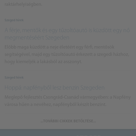
raktárhelyiségben.
Szeged hírek
A férje, mentők és egy tűzoltóautó is küzdött egy nő
megmentéséért Szegeden
Előbb maga küzdött a neje életéért egy férfi, mentősök
segítségével, majd egy tűzoltóautó érkezett a szegedi házhoz,
hogy kiemeljék a lakásból az asszonyt.
Szeged hírek
Hoppá: napfényből lesz benzin Szegeden
Meglepő fejlesztés Csongrád-Csanád vármegyében: a Napfény
városa hűen a nevéhez, napfényből készít benzint.
...TOVÁBBI CIKKEK BETÖLTÉSE...