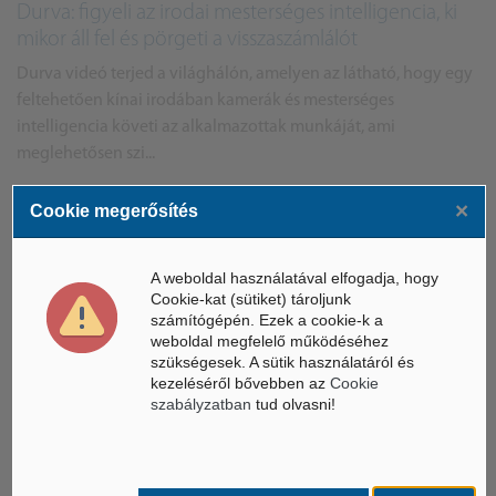
Durva: figyeli az irodai mesterséges intelligencia, ki
mikor áll fel és pörgeti a visszaszámlálót
Durva videó terjed a világhálón, amelyen az látható, hogy egy
feltehetően kínai irodában kamerák és mesterséges
intelligencia követi az alkalmazottak munkáját, ami
meglehetősen szi...
×
Cookie megerősítés
Csongrád-Csanád megye hírek
Az egész régiónak fontos lesz az induló mórahalmi
A weboldal használatával elfogadja, hogy
projekt
Cookie-kat (sütiket) tároljunk
számítógépén. Ezek a cookie-k a
Mórahalmon olyan beruházás valósulhat meg, amely egész
weboldal megfelelő működéséhez
Magyarországnak előnyére válhat.
szükségesek. A sütik használatáról és
kezeléséről bővebben az
Cookie
szabályzatban
tud olvasni!
Belföld - BELFOLDIHIREK.com
2026 évben a nyári szünet egyik kedvelt családi úti
célja lehet idén is a Gyulai Várfürdő