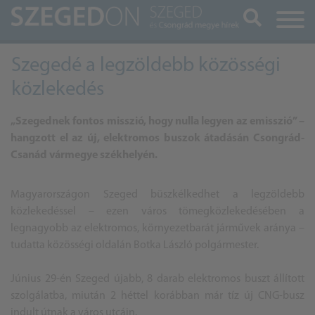
Keresés
Szegedé a legzöldebb közösségi
közlekedés
„Szegednek fontos misszió, hogy nulla legyen az emisszió” –
hangzott el az új, elektromos buszok átadásán Csongrád-
Csanád vármegye székhelyén.
Magyarországon Szeged büszkélkedhet a legzöldebb
közlekedéssel – ezen város tömegközlekedésében a
legnagyobb az elektromos, környezetbarát járművek aránya –
tudatta közösségi oldalán Botka László polgármester.
Június 29-én Szeged újabb, 8 darab elektromos buszt állított
szolgálatba, miután 2 héttel korábban már tíz új CNG-busz
indult útnak a város utcáin.