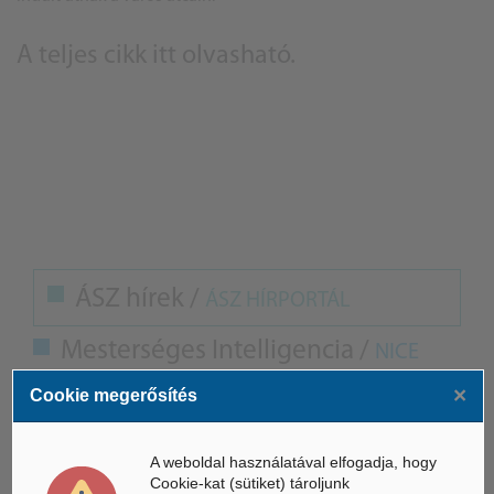
A teljes cikk
itt olvasható
.
ÁSZ hírek /
ÁSZ HÍRPORTÁL
Mesterséges Intelligencia /
NICE
×
Cookie megerősítés
A weboldal használatával elfogadja, hogy
Cookie-kat (sütiket) tároljunk