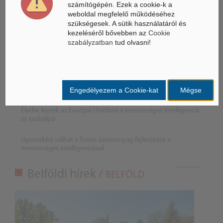
számítógépén. Ezek a cookie-k a
weboldal megfelelő működéséhez
szükségesek. A sütik használatáról és
kezeléséről bővebben az
Cookie
szabályzatban
tud olvasni!
Összeköltözik a DeepSeek mesterséges intelligenciája és a
Engedélyezem a Cookie-kat
Mégse
Unitree humanoid robotikája
Életbe léptek az Európai Unióban a mesterséges intelligencia
új szabályai
Gyorsabbá válhat a fúziós üzemanyag fejlesztése a
mesterséges intelligenciával
Belföldi hírek /
BELFÖLD