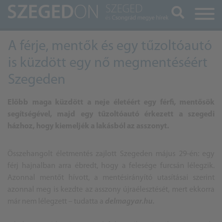
Keresés
A férje, mentők és egy tűzoltóautó
is küzdött egy nő megmentéséért
Szegeden
Előbb maga küzdött a neje életéért egy férfi, mentősök
segítségével, majd egy tűzoltóautó érkezett a szegedi
házhoz, hogy kiemeljék a lakásból az asszonyt.
Összehangolt életmentés zajlott Szegeden május 29-én: egy
férj hajnalban arra ébredt, hogy a felesége furcsán lélegzik.
Azonnal mentőt hívott, a mentésirányító utasításai szerint
azonnal meg is kezdte az asszony újraélesztését, mert ekkorra
már nem lélegzett – tudatta a
delmagyar.hu.