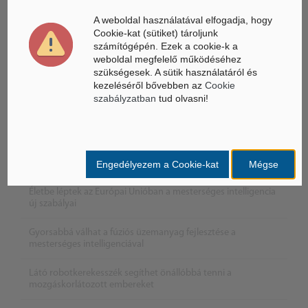
A weboldal használatával elfogadja, hogy
Cookie-kat (sütiket) tároljunk
számítógépén. Ezek a cookie-k a
weboldal megfelelő működéséhez
szükségesek. A sütik használatáról és
kezeléséről bővebben az
Cookie
szabályzatban
tud olvasni!
Engedélyezem a Cookie-kat
Mégse
Életbe léptek az Európai Unióban a mesterséges intelligencia
új szabályai
Gyorsabbá válhat a fúziós üzemanyag fejlesztése a
mesterséges intelligenciával
Látó robotkerekesszék segíthet önállóbbá tenni a
mozgáskorlátozott embereket