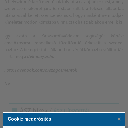
A helyszínre érkező mentősök folytatták az újraélesztést, amely
szerencsére sikerrel járt. Bár stabilizálták a feleség állapotát,
utána azzal kellett szembenézniük, hogy másként nem tudják
kíméletes módon kórházba vinni, csak ha az ablakon emelik ki.
Így aztán a Katasztrófavédelem segítségét kérték:
emelőkosárral rendelkező tűzoltóautó érkezett a szegedi
házhoz. A beteget stabil állapotban végül kórházba szállították
– írta meg a
delmagyar.hu.
Fotó: Facebook.com/orszagosmentok
B.A.
ÁSZ hírek /
ÁSZ HÍRPORTÁL
×
Cookie megerősítés
Mesterséges Intelligencia /
NICE