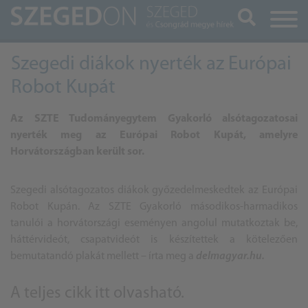
Keresés
Szegedi diákok nyerték az Európai
Robot Kupát
Az SZTE Tudományegytem Gyakorló alsótagozatosai
nyerték meg az Európai Robot Kupát, amelyre
Horvátországban került sor.
Szegedi alsótagozatos diákok győzedelmeskedtek az Európai
Robot Kupán. Az SZTE Gyakorló másodikos-harmadikos
tanulói a horvátországi eseményen angolul mutatkoztak be,
háttérvideót, csapatvideót is készítettek a kötelezően
bemutatandó plakát mellett – írta meg a
delmagyar.hu.
A teljes cikk
itt olvasható
.