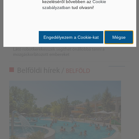
kezeléséről bővebben az
Cookie
szabályzatban
tud olvasni!
Életbe léptek az Európai Unióban a mesterséges intelligencia
új szabályai
Gyorsabbá válhat a fúziós üzemanyag fejlesztése a
mesterséges intelligenciával
Engedélyezem a Cookie-kat
Mégse
Látó robotkerekesszék segíthet önállóbbá tenni a
mozgáskorlátozott embereket
Belföldi hírek /
BELFÖLD