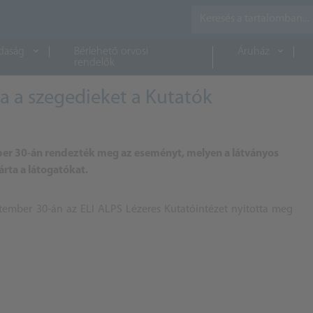
daság
Bérlehető orvosi
Áruház
rendelők
rta a szegedieket a Kutatók
ber 30-án rendezték meg az eseményt, melyen a látványos
árta a látogatókat.
tember 30-án az ELI ALPS Lézeres Kutatóintézet nyitotta meg