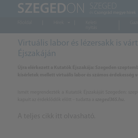
Főoldal
Hírek
Keleti
Gaz
nyitás
Virtuális labor és lézersakk is vá
Éjszakáján
Újra elérkezett a Kutatók Éjszakája: Szegeden szeptem
kísérletek mellett virtuális labor és számos érdekesség v
Ismét megrendezték a Kutatók Éjszakáját Szegeden: szep
kapuit az érdeklődők előtt – tudatta a
szeged365.hu.
A teljes cikk
itt olvasható.