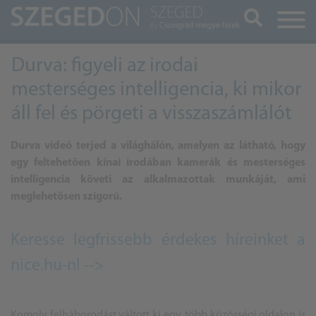
Keresés
Durva: figyeli az irodai
mesterséges intelligencia, ki mikor
áll fel és pörgeti a visszaszámlálót
Durva videó terjed a világhálón, amelyen az látható, hogy
egy feltehetően kínai irodában kamerák és mesterséges
intelligencia követi az alkalmazottak munkáját, ami
meglehetősen szigorú.
Keresse legfrissebb érdekes híreinket a
nice.hu-n! -->
Komoly felháborodást váltott ki egy, több közösségi oldalon is