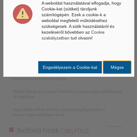
A weboldal használatával elfogadja, hogy
Cookie-kat (sütiket) tároljunk
számítógépén. Ezek a cookie-k a
weboldal megfelelő működéséhez
szükségesek. A sütik használatáról és
kezeléséről bővebben az
Cookie
szabályzatban
tud olvasni!
Engedélyezem a Cookie-kat
Mégse
Összeköltözik a DeepSeek mesterséges intelligenciája és a
Unitree humanoid robotikája
Életbe léptek az Európai Unióban a mesterséges intelligencia
új szabályai
Gyorsabbá válhat a fúziós üzemanyag fejlesztése a
mesterséges intelligenciával
Belföldi hírek /
BELFÖLD