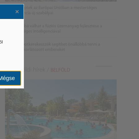
Életbe léptek az Európai Unióban a mesterséges
×
intelligencia új szabályai
Gyorsabbá válhat a fúziós üzemanyag fejlesztése a
mesterséges intelligenciával
ől
Látó robotkerekesszék segíthet önállóbbá tenni a
mozgáskorlátozott embereket
Belföldi hírek /
BELFÖLD
Mégse