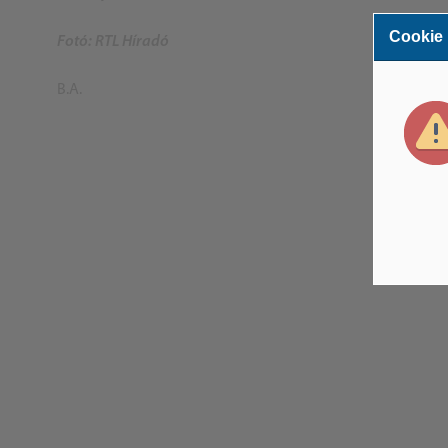
Cookie
Fotó: RTL Híradó
B.A.