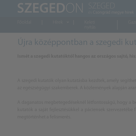
Főoldal
Hírek
Keleti
Gaz
nyitás
Újra középpontban a szegedi ku
Ismét a szegedi kutatóktól hangos az országos sajtó, hi
A szegedi kutatók olyan kutatásba kezdtek, amely segíth
az egészségügyi szakemberek. A közlemények alapján arany
A daganatos megbetegedéseknél létfontosságú, hogy a bet
kutatók a saját fejlesztésükkel a páciensek szervezetéb
megtörténhet a felismerés.