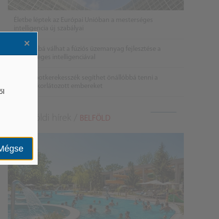
Életbe léptek az Európai Unióban a mesterséges
intelligencia új szabályai
×
Gyorsabbá válhat a fúziós üzemanyag fejlesztése a
mesterséges intelligenciával
Látó robotkerekesszék segíthet önállóbbá tenni a
mozgáskorlátozott embereket
ől
Belföldi hírek /
BELFÖLD
Mégse