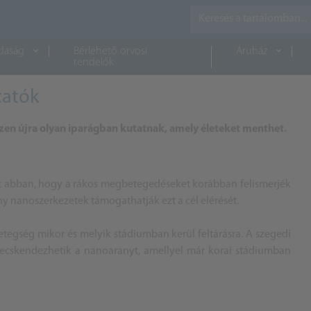
daság
Bérlehető orvosi
Áruház
rendelők
tatók
szen újra olyan iparágban kutatnak, amely életeket menthet.
et abban, hogy a rákos megbetegedéseket korábban felismerjék
 nanoszerkezetek támogathatják ezt a cél elérését.
egség mikor és melyik stádiumban kerül feltárásra. A szegedi
e fecskendezhetik a nanoaranyt, amellyel már korai stádiumban