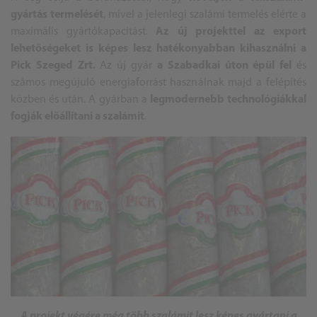
gyártás termelését
, mivel a jelenlegi szalámi termelés elérte a
maximális gyártókapacitást.
Az új projekttel az export
lehetőségeket is képes lesz hatékonyabban kihasználni a
Pick Szeged Zrt.
Az új gyár
a Szabadkai úton épül fel
és
számos megújuló energiaforrást használnak majd a felépítés
közben és után. A gyárban a
legmodernebb technológiákkal
fogják előállítani a szalámit
.
A projekt végére még több szalámit lesz képes gyártani a