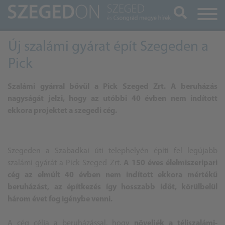
Keresés
Új szalámi gyárat épít Szegeden a
Pick
Szalámi gyárral bővül a Pick Szeged Zrt. A beruházás
nagyságát jelzi, hogy az utóbbi 40 évben nem indított
ekkora projektet a szegedi cég.
Szegeden a Szabadkai úti telephelyén építi fel legújabb
szalámi gyárát a Pick Szeged Zrt.
A 150 éves élelmiszeripari
cég az elmúlt 40 évben nem indított ekkora mértékű
beruházást, az építkezés így hosszabb időt, körülbelül
három évet fog igénybe venni.
A cég célja a beruházással, hogy
növeljék a téliszalámi-