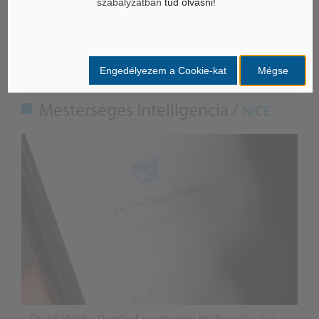
szabályzatban
tud olvasni!
Engedélyezem a Cookie-kat
Mégse
ÁSZ hírek /
ÁSZ HÍRPORTÁL
Mesterséges Intelligencia /
NICE