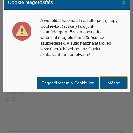
×
Cookie megerősítés
a jelentkezést pedig augusztus 15-től nyitják meg a diákok
számára, akik felvételi folyamán kerülhetnek be a kisebb
A weboldal használatával elfogadja, hogy
létszámú csoportokba.
Cookie-kat (sütiket) tároljunk
számítógépén. Ezek a cookie-k a
A sajtótájékoztatón Farkas Sándor (Fidesz), a térség
weboldal megfelelő működéséhez
országgyűlési képviselője is felszólalt:
"A hamarosan
szükségesek. A sütik használatáról és
kezeléséről bővebben az
Cookie
megnyíló Tóth József Színház és az induló képzések révén
szabályzatban
tud olvasni!
jelentős fejlődés következik a város kulturális életében. Az
intézmények együttműködésével visszatér Szentes kulturális
ereje, ami korábban meg volt és amire ma is van igénye az itt
élőknek"
- hangsúlyozta a képviselő.
Engedélyezem a Cookie-kat
Mégse
Forrás: MTI
CS.SZ.