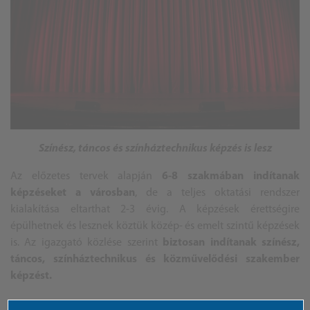
Színész, táncos és színháztechnikus képzés is lesz
Az előzetes tervek alapján
6-8 szakmában indítanak
képzéseket a városban
, de a teljes oktatási rendszer
kialakítása eltarthat 2-3 évig. A képzések érettségire
épülhetnek és lesznek köztük közép- és emelt szintű képzések
is. Az igazgató közlése szerint
biztosan indítanak színész,
táncos, színháztechnikus és közművelődési szakember
képzést.
A oktatás államilag finanszírozott formában fog megvalósulni,