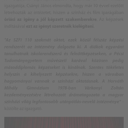
igazgatója, Csányi János elmondta, hogy már 10 évvel ezelőtt
létrehozták az intézetet, hiszen a színház és film iparágában
óriási az igény a jól képzett szakemberekre
. Az képzések
indításával
ezt az igényt szeretnék kielégíteni
.
"Az SZFI 110 szakmát oktat, ezek közül félszáz képzési
rendszerét az intézmény dolgozta ki. A diákok egyaránt
tanulhatnak iskolarendszerű és felnőttképzéseken, a Pécsi
Tudományegyetem művészeti karával közösen pedig
másoddiplomás képzéseket is kínálnak. Szentes tökéletes
helyszín a kihelyezett képzésekre, hiszen a városban
hagyományai vannak a színházi oktatásnak. A Horváth
Mihály Gimnázium 1978-ban Várkonyi Zoltán
kezdeményezésére létrehozott drámatagozata a magyar
színházi világ legfontosabb utánpótlás-nevelő intézménye"
-
közölte az igazgató.