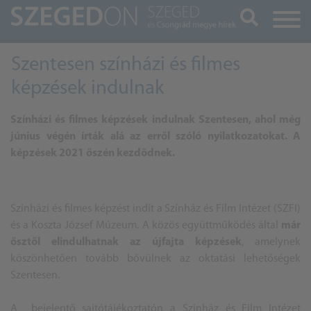
Keresés
Szentesen színházi és filmes
képzések indulnak
Színházi és filmes képzések indulnak Szentesen, ahol még
június végén írták alá az erről szóló nyilatkozatokat. A
képzések 2021 őszén kezdődnek.
Színházi és filmes képzést indít a Színház és Film Intézet (SZFI)
és a Koszta József Múzeum. A közös együttműködés által
már
ősztől elindulhatnak az újfajta képzések
, amelynek
köszönhetően tovább bővülnek az oktatási lehetőségek
Szentesen.
A bejelentő sajtótájékoztatón a Színház és Film Intézet