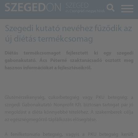
Keresés
Szegedi kutató nevéhez fűződik az
új diétás termékcsomag
Diétás termékcsomagot fejlesztett ki egy szegedi
gabonakutató.
Ács Péterné szaktanácsadó osztott meg
hasznos információkat a fejlesztéseikről.
Gluténérzékenység, cukorbetegség vagy PKU betegség: a
szegedi Gabonakutató Nonprofit Kft. biztosan tartogat pár jó
megoldást a diéta könnyebbé tételéhez. A szakemberek célja
az egészségmegőrző táplálkozás elősegítése.
A fenilketonuria betegség, vagyis a PKU betegség került