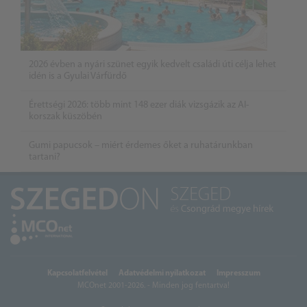
2026 évben a nyári szünet egyik kedvelt családi úti célja lehet
idén is a Gyulai Várfürdő
Érettségi 2026: több mint 148 ezer diák vizsgázik az AI-
korszak küszöbén
Gumi papucsok – miért érdemes őket a ruhatárunkban
tartani?
Kapcsolatfelvétel
Adatvédelmi nyilatkozat
Impresszum
MCOnet 2001-2026. - Minden jog fentartva!