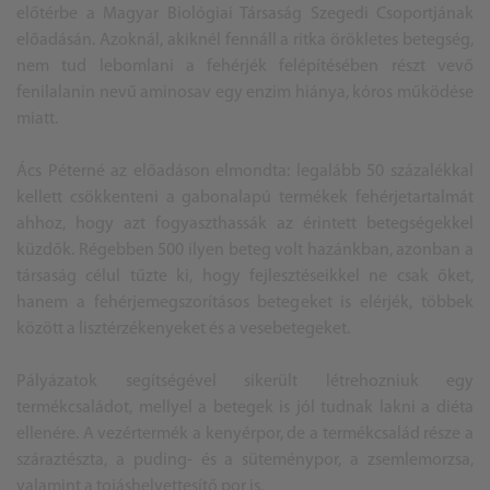
előtérbe a Magyar Biológiai Társaság Szegedi Csoportjának
előadásán. Azoknál, akiknél fennáll a ritka örökletes betegség,
nem tud lebomlani a fehérjék felépítésében részt vevő
fenilalanin nevű aminosav egy enzim hiánya, kóros működése
miatt.
Ács Péterné az előadáson elmondta: legalább 50 százalékkal
kellett csökkenteni a gabonalapú termékek fehérjetartalmát
ahhoz, hogy azt fogyaszthassák az érintett betegségekkel
küzdők. Régebben 500 ilyen beteg volt hazánkban, azonban a
társaság célul tűzte ki, hogy fejlesztéseikkel ne csak őket,
hanem a fehérjemegszorításos betegeket is elérjék, többek
között a lisztérzékenyeket és a vesebetegeket.
Pályázatok segítségével sikerült létrehozniuk egy
termékcsaládot, mellyel a betegek is jól tudnak lakni a diéta
ellenére. A vezértermék a kenyérpor, de a termékcsalád része a
száraztészta, a puding- és a süteménypor, a zsemlemorzsa,
valamint a tojáshelyettesítő por is.