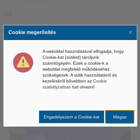
G.B.
×
Cookie megerősítés
(Forrás: delmagyar.hu)
A weboldal használatával elfogadja, hogy
Cookie-kat (sütiket) tároljunk
számítógépén. Ezek a cookie-k a
ÁSZ hírek /
ÁSZ HÍRPORTÁL
weboldal megfelelő működéséhez
szükségesek. A sütik használatáról és
Mesterséges Intelligencia /
NICE
kezeléséről bővebben az
Cookie
szabályzatban
tud olvasni!
Engedélyezem a Cookie-kat
Mégse