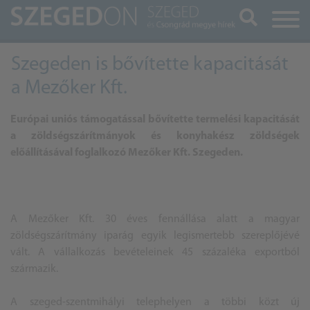
Keresés
Szegeden is bővítette kapacitását
a Mezőker Kft.
Európai uniós támogatással bővítette termelési kapacitását
a zöldségszárítmányok és konyhakész zöldségek
előállításával foglalkozó Mezőker Kft. Szegeden.
A Mezőker Kft. 30 éves fennállása alatt a magyar
zöldségszárítmány iparág egyik legismertebb szereplőjévé
vált. A vállalkozás bevételeinek 45 százaléka exportból
származik.
A szeged-szentmihályi telephelyen a többi közt új