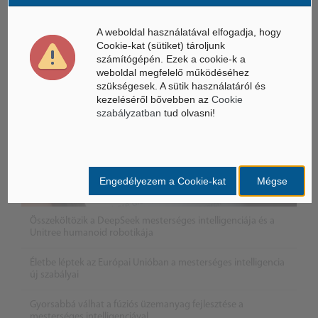
Mesterséges Intelligencia /
NICE
A weboldal használatával elfogadja, hogy
Cookie-kat (sütiket) tároljunk
számítógépén. Ezek a cookie-k a
weboldal megfelelő működéséhez
szükségesek. A sütik használatáról és
kezeléséről bővebben az
Cookie
szabályzatban
tud olvasni!
Engedélyezem a Cookie-kat
Mégse
Összeköltözik a DeepSeek mesterséges intelligenciája és a
Unitree humanoid robotikája
Életbe léptek az Európai Unióban a mesterséges intelligencia
új szabályai
Gyorsabbá válhat a fúziós üzemanyag fejlesztése a
mesterséges intelligenciával