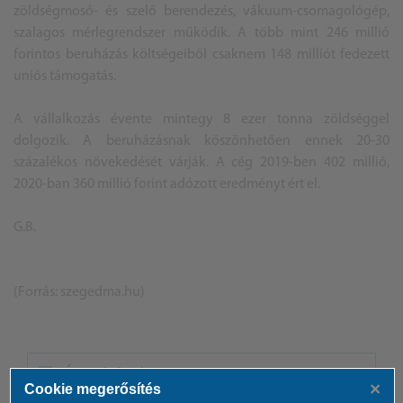
zöldségmosó- és szelő berendezés, vákuum-csomagológép,
szalagos mérlegrendszer működik. A több mint 246 millió
forintos beruházás költségeiből csaknem 148 milliót fedezett
uniós támogatás.
A vállalkozás évente mintegy 8 ezer tonna zöldséggel
dolgozik. A beruházásnak köszönhetően ennek 20-30
százalékos növekedését várják. A cég 2019-ben 402 millió,
2020-ban 360 millió forint adózott eredményt ért el.
G.B.
(Forrás: szegedma.hu)
ÁSZ hírek /
ÁSZ HÍRPORTÁL
×
Cookie megerősítés