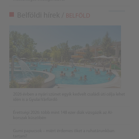
Belföldi hírek /
BELFÖLD
2026 évben a nyári szünet egyik kedvelt családi úti célja lehet
idén is a Gyulai Várfürdő
Érettségi 2026: több mint 148 ezer diák vizsgázik az AI-
korszak küszöbén
Gumi papucsok – miért érdemes őket a ruhatárunkban
tartani?