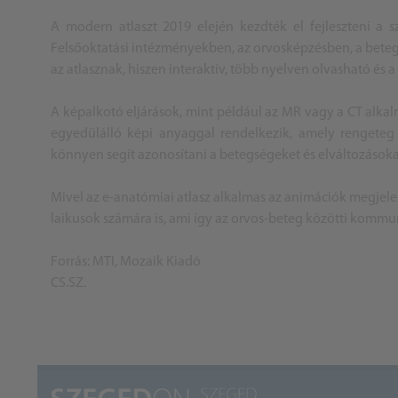
A modern atlaszt 2019 elején kezdték el fejleszteni a s
Felsőoktatási intézményekben, az orvosképzésben, a beteg
az atlasznak, hiszen interaktív, több nyelven olvasható és a
A képalkotó eljárások, mint például az MR vagy a CT alka
egyedülálló képi anyaggal rendelkezik, amely rengeteg v
könnyen segít azonosítani a betegségeket és elváltozásoka
Mivel az e-anatómiai atlasz alkalmas az animációk megjele
laikusok számára is, ami így az orvos-beteg közötti kommu
Forrás: MTI, Mozaik Kiadó
CS.SZ.