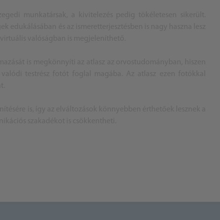
zegedi munkatársak, a kivitelezés pedig tökéletesen sikerült.
ek edukálásában és az ismeretterjesztésben is nagy haszna lesz
 virtuális valóságban is megjeleníthető.
lmazását is megkönnyíti az atlasz az orvostudományban, hiszen
alódi testrész fotót foglal magába. Az atlasz ezen fotókkal
t.
nítésére is, így az elváltozások könnyebben érthetőek lesznek a
nikációs szakadékot is csökkentheti.