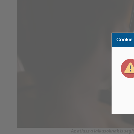
Cookie
Az atlasz a laikusoknak is seg