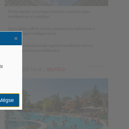
Életbe léptek az Európai Unióban a mesterséges
intelligencia új szabályai
Gyorsabbá válhat a fúziós üzemanyag fejlesztése a
mesterséges intelligenciával
×
Látó robotkerekesszék segíthet önállóbbá tenni a
mozgáskorlátozott embereket
ől
Belföldi hírek /
BELFÖLD
Mégse