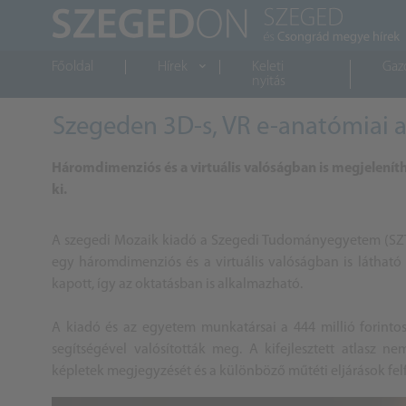
Főoldal
Hírek
Keleti
Gaz
nyitás
Szegeden 3D-s, VR e-anatómiai at
Háromdimenziós és a virtuális valóságban is megjeleníth
ki.
A szegedi Mozaik kiadó a Szegedi Tudományegyetem (SZTE)
egy háromdimenziós és a virtuális valóságban is látható e
kapott, így az oktatásban is alkalmazható.
A kiadó és az egyetem munkatársai a 444 millió forintos
segítségével valósították meg. A kifejlesztett atlasz n
képletek megjegyzését és a különböző műtéti eljárások felf