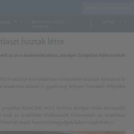
daság
Bérlehető orvosi
Áruház
rendelők
laszt hoztak létre
ető az az e-anatómiai atlasz, amelyet Szegeden fejlesztettek
 Anatómiai és Fejlődéstani intézetével közösen fejlesztett ki
-anatómiai atlaszt. A gyártmány teljesen interaktív felépítést
 projektet közel 200 millió forintos Európai Uniós támogatás
em csak az anatómiai elváltozások felismerését, az anatómiai
edezését segíti, hanem a betegségek laikus megértését is.