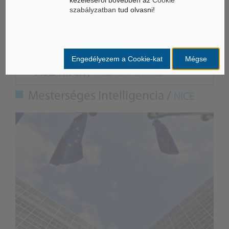
szabályzatban
tud olvasni!
CS.SZ.
Engedélyezem a Cookie-kat
Mégse
ÁSZ hírek /
ÁSZ HÍRPORTÁL
Mesterséges Intelligencia /
NICE