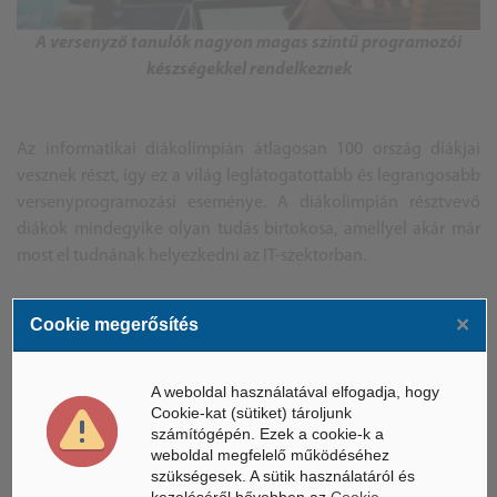
A versenyző tanulók nagyon magas szintű programozói
készségekkel rendelkeznek
Az informatikai diákolimpián átlagosan 100 ország diákjai
vesznek részt, így ez a világ leglátogatottabb és legrangosabb
versenyprogramozási eseménye. A diákolimpián résztvevő
diákok mindegyike olyan tudás birtokosa, amellyel akár már
most el tudnának helyezkedni az IT-szektorban.
A diákolimpia megrendezésére Szeged tökéletes
×
Cookie megerősítés
adottságokkal rendelkezik, továbbá a diákok a kulturális
helyszíneket is megtekinthetik. A 2023-as verseny 8 napos lesz
Szegeden, így a diákok meglátogathatják az egyetem
A weboldal használatával elfogadja, hogy
Cookie-kat (sütiket) tároljunk
programozói műhelyét és a lézerkutató központot is.
számítógépén. Ezek a cookie-k a
weboldal megfelelő működéséhez
szükségesek. A sütik használatáról és
Forrás: Gondola, Magyar Nemzet
kezeléséről bővebben az
Cookie