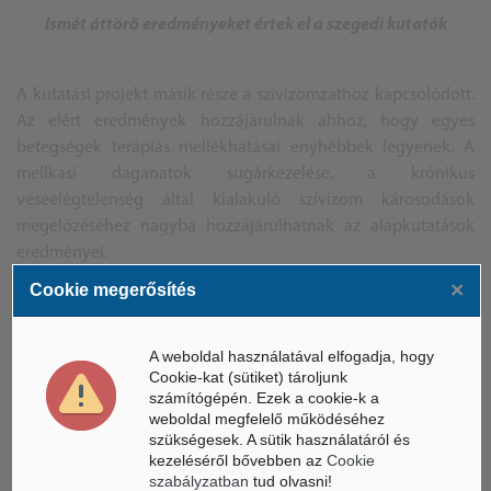
Ismét áttörő eredményeket értek el a szegedi kutatók
A kutatási projekt másik része a szívizomzathoz kapcsolódott.
Az elért eredmények hozzájárulnak ahhoz, hogy egyes
betegségek terápiás mellékhatásai enyhébbek legyenek. A
mellkasi daganatok sugárkezelése, a krónikus
veseelégtelenség által kialakuló szívizom károsodások
megelőzéséhez nagyba hozzájárulhatnak az alapkutatások
eredményei.
×
Cookie megerősítés
A projekt nem csak egészségügyi szempontból ért el jelentős
eredményeket, hanem az utánpótlás nézőpontjából is, hiszen a
A weboldal használatával elfogadja, hogy
kutatások részleteit már több mint 10 fiatal használta fel a
Cookie-kat (sütiket) tároljunk
doktori értekezéséhez.
számítógépén. Ezek a cookie-k a
weboldal megfelelő működéséhez
Forrás: MTI, SZTE
szükségesek. A sütik használatáról és
kezeléséről bővebben az
Cookie
CS.SZ.
szabályzatban
tud olvasni!