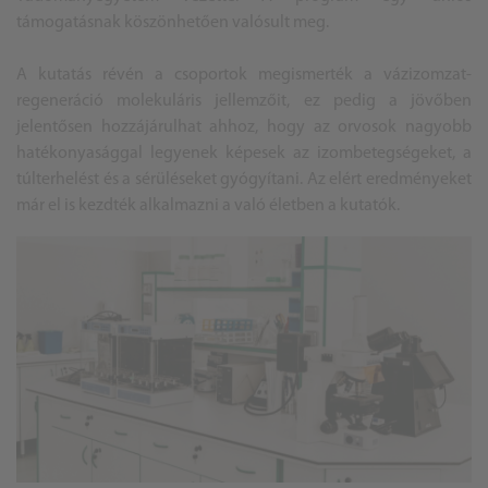
támogatásnak köszönhetően valósult meg.
A kutatás révén a csoportok megismerték a vázizomzat-
regeneráció molekuláris jellemzőit, ez pedig a jövőben
jelentősen hozzájárulhat ahhoz, hogy az orvosok nagyobb
hatékonyasággal legyenek képesek az izombetegségeket, a
túlterhelést és a sérüléseket gyógyítani. Az elért eredményeket
már el is kezdték alkalmazni a való életben a kutatók.