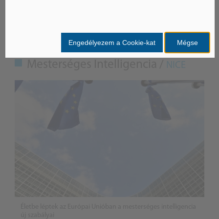
ÁSZ hírek /
ÁSZ HÍRPORTÁL
Engedélyezem a Cookie-kat
Mégse
Mesterséges Intelligencia /
NICE
Életbe léptek az Európai Unióban a mesterséges intelligencia
új szabályai