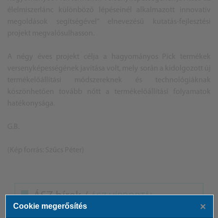
élelmiszerlánc különböző lépéseinél alkalmazott innovatív
megoldások segítségével” elnevezésű kutatás-fejlesztési
projekt megvalósulhasson.
A négy éves projekt célja a hagyományos Pick termékek
versenyképességének javítása volt, mely során a kidolgozott új
termékelőállítási módszereknek és technológiáknak
köszönhetően tovább nőtt a termékelőállítási folyamatok
hatékonysága.
G.B.
(Kép forrás: Szűcs Péter)
ÁSZ hírek /
ÁSZ HÍRPORTÁL
×
Cookie megerősítés