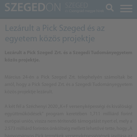
Keresés
Lezárult a Pick Szeged és az
egyetem közös projektje
Lezárult a Pick Szeged Zrt. és a Szegedi Tudományegyetem
közös projektje.
Március 24-én a Pick Szeged Zrt. telephelyén számoltak be
arról, hogy a Pick Szeged Zrt. és a
Szegedi Tudományegyetem
közös projektje lezárult.
A két fél a Széchenyi 2020 „K+F versenyképességi és kiválósági
együttműködések” program keretében 1,711 milliárd forint
európai uniós, vissza nem térítendő támogatást nyert el, mely a
2.573 milliárd forintos önköltség mellett lehetővé tette, hogy „A
hagyományos Pick termékek versenyképességének javítása az