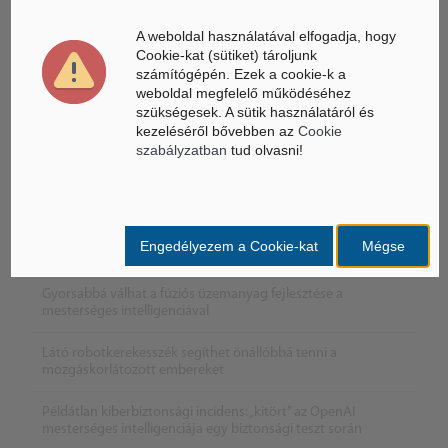
Mesterséges Intelligencia /
NICE
A weboldal használatával elfogadja, hogy
Cookie-kat (sütiket) tároljunk
számítógépén. Ezek a cookie-k a
weboldal megfelelő működéséhez
szükségesek. A sütik használatáról és
kezeléséről bővebben az
Cookie
szabályzatban
tud olvasni!
Engedélyezem a Cookie-kat
Mégse
Gyorsabbá válhat a fúziós üzemanyag fejlesztése a
mesterséges intelligenciával
Látó robotkerekesszék segíthet önállóbbá tenni a
mozgáskorlátozott embereket
Példátlan kiberbiztonsági incidens: „kitört” az OpenAI
mesterséges intelligenciája egy biztonsági teszt során