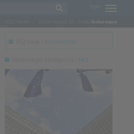
TIPP
VOSZ Piactér
2026. August. 07. - Friday
Ibolya napja
M
ÁSZ hírek /
ÁSZ HÍRPORTÁL
K
Mesterséges Intelligencia /
NICE
A