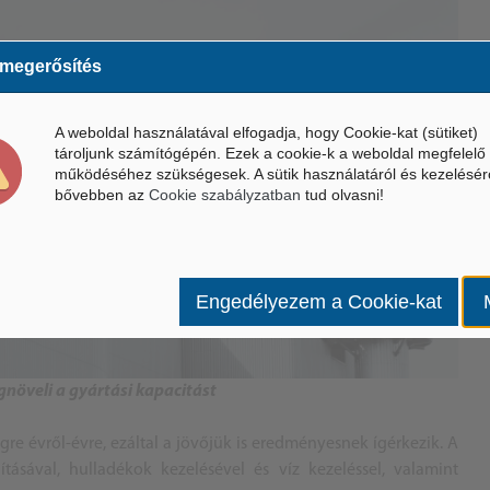
 megerősítés
A weboldal használatával elfogadja, hogy Cookie-kat (sütiket)
tároljunk számítógépén. Ezek a cookie-k a weboldal megfelelő
működéséhez szükségesek. A sütik használatáról és kezelésér
bővebben az
Cookie szabályzatban
tud olvasni!
Engedélyezem a Cookie-kat
gnöveli a gyártási kapacitást
re évről-évre, ezáltal a jövőjük is eredményesnek ígérkezik. A
tásával, hulladékok kezelésével és víz kezeléssel, valamint