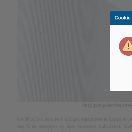
Cookie
Az új gyár jelentősen me
Rendkívül modern technológiai fejlesztéseket hajtanak vég
cég főleg veszélyes és nem veszélyes hulladékok szállí