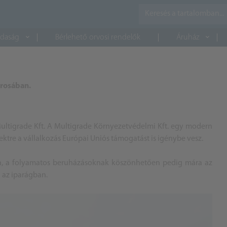
daság
Bérlehető orvosi rendelők
Áruház
árosában.
Multigrade Kft. A Multigrade Környezetvédelmi Kft. egy modern
ektre a vállalkozás Európai Uniós támogatást is igénybe vesz.
n, a folyamatos beruházásoknak köszönhetően pedig mára az
 az iparágban.