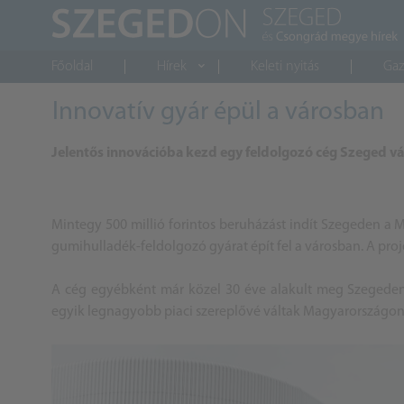
Főoldal
Hírek
Keleti nyitás
Gaz
Innovatív gyár épül a városban
Jelentős innovációba kezd egy feldolgozó cég Szeged v
Mintegy 500 millió forintos beruházást indít Szegeden a 
gumihulladék-feldolgozó gyárat épít fel a városban. A proj
A cég egyébként már közel 30 éve alakult meg Szegede
egyik legnagyobb piaci szereplővé váltak Magyarországon