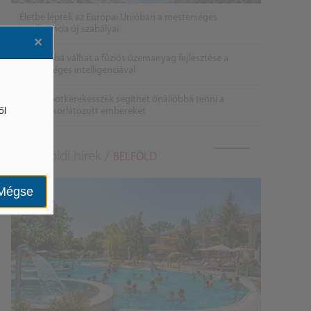
Életbe léptek az Európai Unióban a mesterséges
intelligencia új szabályai
×
Gyorsabbá válhat a fúziós üzemanyag fejlesztése a
mesterséges intelligenciával
Látó robotkerekesszék segíthet önállóbbá tenni a
ől
mozgáskorlátozott embereket
Belföldi hírek /
BELFÖLD
Mégse