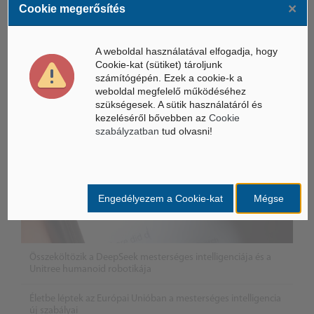
×
Cookie megerősítés
ÁSZ hírek /
ÁSZ HÍRPORTÁL
Mesterséges Intelligencia /
A weboldal használatával elfogadja, hogy
NICE
Cookie-kat (sütiket) tároljunk
számítógépén. Ezek a cookie-k a
weboldal megfelelő működéséhez
szükségesek. A sütik használatáról és
kezeléséről bővebben az
Cookie
szabályzatban
tud olvasni!
Engedélyezem a Cookie-kat
Mégse
Összeköltözik a DeepSeek mesterséges intelligenciája és a
Unitree humanoid robotikája
Életbe léptek az Európai Unióban a mesterséges intelligencia
új szabályai