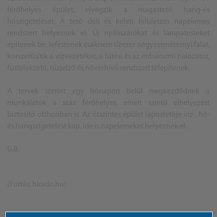
férőhelyes épület, elvégzik a magastető hang-és
hőszigetelését. A tető déli és keleti felületein napelemes
rendszert helyeznek el. Új nyílászárókat és lámpatesteket
építenek be, lefestenek csaknem tízezer négyzetméternyi falat,
korszerűsítik a vízvezetéket, a fűtési és az erősáramú hálózatot,
füstelvezető, tűzjelző és nővérhívó rendszert telepítenek.
A tervek szerint egy hónapon belül megkezdődnek a
munkálatok a száz férőhelyes, emelt szintű elhelyezést
biztosító otthonban is. Az ötszintes épület lapostetője víz-, hő-
és hangszigetelést kap, ide is napelemeket helyeznek el.
G.B.
(Forrás: hirado.hu)