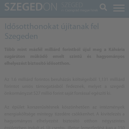
Keresés
Idősotthonokat újítanak fel
Szegeden
Több mint másfél milliárd forintból újul meg a Kálvária
sugárúton működő emelt szintű és hagyományos
elhelyezést biztosító idősotthon.
Az 1.6 milliárd forintos beruházás költségeiből 1,131 milliárd
forintot uniós támogatásból fedeznek, melyet a szegedi
önkormányzat 527 millió forint saját forrással egészíti ki.
Az épület korszerűsítésnek köszönhetően az intézmények
energiaköltsége mintegy tizedére csökkenhet. A kivitelezés a
hagyományos elhelyezést biztosító otthon négyszintes
épületében indult el. Új cserép-, illetve lemezfedést kap a 150