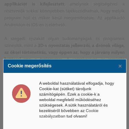
applikációt is kifejlesztett
, amelynek segítségével a
résztvevők sokkal könnyebben tájékozódhatnak, hogy melyik
program hol és mikor kerül megrendezésre. Az applikáció
Androidon és IOS-en is elérhető.
A szegedi éjszakát olyan tudományágak és programok
színesítik, mint a
3D-s nyomtatás jellemzői, a drónok világa,
az ókori történetírás, vagy éppen az, hogy a járvány milyen
hatással van a turizmusra
. A szórakoztató és inspiráló
×
Cookie megerősítés
előadások, laborbemutatók minden korosztályt
megmozgatnak.
A weboldal használatával elfogadja, hogy
Forrás: SZTE, Kutatók Éjszakája 2021
Cookie-kat (sütiket) tároljunk
CS.SZ.
számítógépén. Ezek a cookie-k a
weboldal megfelelő működéséhez
szükségesek. A sütik használatáról és
kezeléséről bővebben az
Cookie
szabályzatban
tud olvasni!