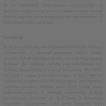
Az új ingatlannak köszönhetően megduplázódik az
áruházlánc magyarországi hűtőraktár-kapacitása, ami ráadásul
40%-kal nagyobb hűtött-termék-kínálatot tesz elérhetővé az
ALDI magyarországi üzleteiben.
Az ALDI-ról
Az ALDI a diszkont filozófia megalkotójaként kiváló minőségű
élelmiszereket és non-food termékeket biztosít vásárlói
számára a lehető legkedvezőbb áron. Az ALDI Magyarország
Élelmiszer Bt. 2008-ban nyitotta meg hálózatának első
áruházát Magyarországon, jelenleg országszerte 149 üzlettel
van jelen a magyar kiskereskedelemben, és közel 4400 főt
foglalkoztat. A vállalat ALDI UTAZÁS márkanév alatt egyéni és
csoportos utazások, szállások széles körét kínálja online
platformon, továbbá öt üzletének parkolójában diszkont
benzinkutakat üzemeltet. Az ALDI mind a Biatorbágyi
Logisztikai Központjának, mind pedig boltjainak teljes