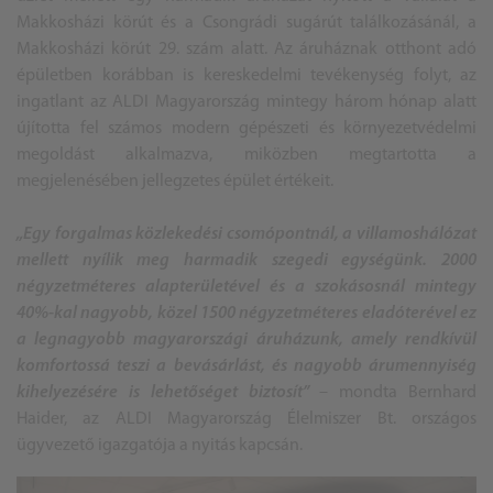
Makkosházi körút és a Csongrádi sugárút találkozásánál, a
Makkosházi körút 29. szám alatt. Az áruháznak otthont adó
épületben korábban is kereskedelmi tevékenység folyt, az
ingatlant az ALDI Magyarország mintegy három hónap alatt
újította fel számos modern gépészeti és környezetvédelmi
megoldást alkalmazva, miközben megtartotta a
megjelenésében jellegzetes épület értékeit.
„Egy forgalmas közlekedési csomópontnál, a villamoshálózat
mellett nyílik meg harmadik szegedi egységünk. 2000
négyzetméteres alapterületével és a szokásosnál mintegy
40%-kal nagyobb, közel 1500 négyzetméteres eladóterével ez
a legnagyobb magyarországi áruházunk, amely rendkívül
komfortossá teszi a bevásárlást, és nagyobb árumennyiség
kihelyezésére is lehetőséget biztosít”
– mondta Bernhard
Haider, az ALDI Magyarország Élelmiszer Bt. országos
ügyvezető igazgatója a nyitás kapcsán.