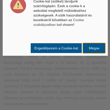
Cookie-kat (sütiket) tároljunk
négyzetméteres, több mint 500 főt foglalkoztató központi
számítógépén. Ezek a cookie-k a
raktár biztosítja az ellátási lánc zavartalan működését. Ide
weboldal megfelelő működéséhez
szükségesek. A sütik használatáról és
érkeznek be az áruházlánc valamennyi beszállítójától a
kezeléséről bővebben az
Cookie
termékek, illetve innen indulnak áruval felölteni a 148
szabályzatban
tud olvasni!
magyarországi ALDI-üzletet a teherautók. A 8800
négyzetméter alapterületű új hűtőraktárban egy -23 Celsius-
fokos mélyhűtő és egy 0 Celsius-fokos hűtőraktár mellett egy
kilenc rámpával rendelkező előhűtő is helyet kapott. Az L-
Engedélyezem a Cookie-kat
Mégse
alakú új épület egyik oldala 120, másik oldala 140 méter
hosszúságú, illetve 40 méter szélességű, legnagyobb
magassága pedig eléri majd a 16 métert. Az új épületbe
összesen 110 km hosszúságú kábelvezetéket és 0,5 millió kg
acélt építettek be. Az ingatlan füstelvezető berendezése
3
valamivel több mint 1 millió m
levegő cseréjére képes
óránként. A kétszintes épület teljes területén sprinkler tűzoltó
rendszer üzemel. A raktárban pedig olyan hűtőközeget
alkalmaz az áruházlánc, amely egy esetleges szivárgás esetén
sem károsítja a környezetet.