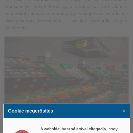
munkahelyet hozott létre, így a vásárlók az áruházlánctól
megszokott, magas színvonalú, gyors, segítőkész és udvarias
kiszolgálásban részesülnek a vállalat harmadik szegedi
üzletében is.
×
Cookie megerősítés
A bejáratnál található zöldség-gyümölcs pult
A vállalat nemrégiben adta át új hűtőraktárát Biatorbágyon: a
A weboldal használatával elfogadja, hogy
255 000 négyzetméteres telken elhelyezkedő, immár 61 800