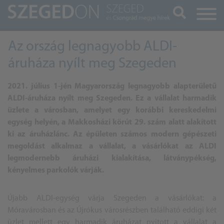
Keresés
Az ország legnagyobb ALDI-
áruháza nyílt meg Szegeden
2021. július 1-jén Magyarország legnagyobb alapterületű
ALDI-áruháza nyílt meg Szegeden. Ez a vállalat harmadik
üzlete a városban, amelyet egy korábbi kereskedelmi
egység helyén, a Makkosházi körút 29. szám alatt alakított
ki az áruházlánc. Az épületen számos modern gépészeti
megoldást alkalmaz a vállalat, a vásárlókat az ALDI
legmodernebb áruházi kialakítása, látványpékség,
kényelmes parkolók várják.
Újabb ALDI-egység várja Szegeden a vásárlókat: a
Móravárosban és az Újrókus városrészben található eddigi két
üzlet mellett egy harmadik áruházat nyitott a vállalat a