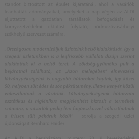
standot biztosított az épület kijáratánál, ahol a vásárlók
leadhatták adományaikat, amelyeket a nap végén az ALDI
eljuttatott a gazdátlan társállatok befogadását és
környezetvédelmi oktatást folytató, hódmezővásárhelyi
székhelyű szervezet számára.
„Országosan modernizáljuk üzleteink belső kialakítását, így a
szegedi üzletünkben is a legfrissebb vállalati dizájn szerint
alakítottuk ki a belső teret. A zöldség-gyümölcs pult a
bejáratnál található, az „Azon melegében” elnevezésű
látványpékségeink is nagyobb bútorokat kaptak, így közel
50, helyben sült édes és sós péksütemény, illetve kenyér közül
választhatnak a vásárlók. Látványpékségeink bútorzata
esztétikus és higiénikus megjelenítést biztosít a termékek
számára, a vásárlók pedig fém fogóeszközzel választhatnak
a frissen sült pékáruk közül”
– sorolja a szegedi üzlet
újdonságait Bernhard Haider
Az ALDI a beruházással mintegy 20 új kereskedelmi