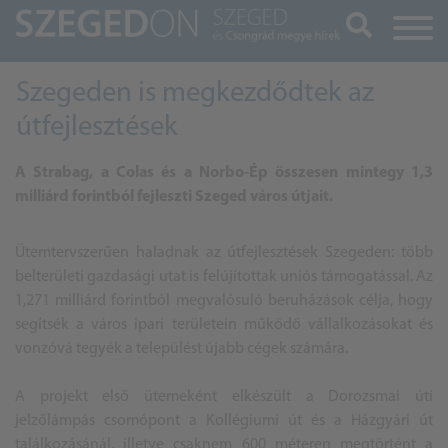
Keresés
Szegeden is megkezdődtek az
útfejlesztések
A Strabag, a Colas és a Norbo-Ép összesen mintegy 1,3
milliárd forintból fejleszti Szeged város útjait.
Ütemtervszerűen haladnak az útfejlesztések Szegeden: több
belterületi gazdasági utat is felújítottak uniós támogatással. Az
1,271 milliárd forintból megvalósuló beruházások célja, hogy
segítsék a város ipari területein működő vállalkozásokat és
vonzóvá tegyék a települést újabb cégek számára.
A projekt első ütemeként elkészült a Dorozsmai úti
jelzőlámpás csomópont a Kollégiumi út és a Házgyári út
találkozásánál, illetve csaknem 600 méteren megtörtént a