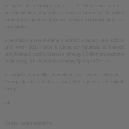
Házgyári út rekonstrukciója is. A Dorozsmai úton a
buszmegállókat átépítették, a rossz állapotú vasúti átjárót
szintén, a Házgyárin pedig már el is készült a hiányzó járda és a
közvilágítás.
A beruházás második eleme is lezárult: a Vágány utca, Tűzoltó
utca, Vásár utca, illetve a Cserje sor felújítása és hiányzó
útburkolata elkészült. Összesen mintegy 1,5 kilométer aszfaltos
út újult meg. A kivitelező itt a Strabag Építőipari Zrt. volt.
A projekt harmadik ütemeként év végére elkészül a
Városgazda utca felújítása a Bajai úttól egészen a Kereskedő
közig.
G.B.
(Forrás: magyarepitok.hu)