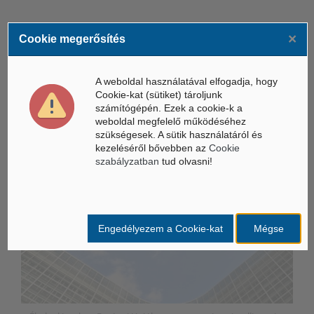
×
Cookie megerősítés
ÁSZ hírek /
ÁSZ HÍRPORTÁL
A weboldal használatával elfogadja, hogy
Cookie-kat (sütiket) tároljunk
számítógépén. Ezek a cookie-k a
Mesterséges Intelligencia /
NICE
weboldal megfelelő működéséhez
szükségesek. A sütik használatáról és
kezeléséről bővebben az
Cookie
szabályzatban
tud olvasni!
Engedélyezem a Cookie-kat
Mégse