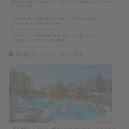
Életbe léptek az Európai Unióban a mesterséges intelligencia
új szabályai
Gyorsabbá válhat a fúziós üzemanyag fejlesztése a
mesterséges intelligenciával
Látó robotkerekesszék segíthet önállóbbá tenni a
mozgáskorlátozott embereket
Belföldi hírek /
BELFÖLD
2026 évben a nyári szünet egyik kedvelt családi úti célja lehet