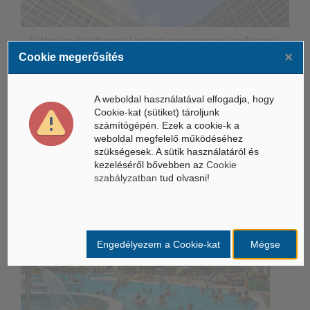
Életbe léptek az Európai Unióban a mesterséges intelligencia
új szabályai
×
Cookie megerősítés
Gyorsabbá válhat a fúziós üzemanyag fejlesztése a
mesterséges intelligenciával
A weboldal használatával elfogadja, hogy
Cookie-kat (sütiket) tároljunk
Látó robotkerekesszék segíthet önállóbbá tenni a
számítógépén. Ezek a cookie-k a
mozgáskorlátozott embereket
weboldal megfelelő működéséhez
szükségesek. A sütik használatáról és
kezeléséről bővebben az
Cookie
Belföldi hírek /
BELFÖLD
szabályzatban
tud olvasni!
Engedélyezem a Cookie-kat
Mégse