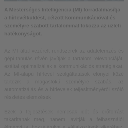
A Mesterséges Intelligencia (MI) forradalmasítja
a hírlevélküldést
, célzott kommunikációval és
személyre szabott tartalommal fokozza az üzleti
hatékonyságot.
Az MI által vezérelt rendszerek az adatelemzés és
gépi tanulás révén javítják a tartalom relevanciáját,
ezáltal optimalizálják a kommunikációs stratégiákat.
Az MI-alapú hírlevél szolgáltatások előnyei közé
tartozik a magasfokú személyre szabás, az
automatizálás és a hírlevelek teljesítményéről szóló
részletes elemzések
Ezek a fejlesztések nemcsak időt és erőforrást
takarítanak meg, hanem javítják a felhasználói
élményt is, hozzájárulva a vállalkozások sikeréhez.