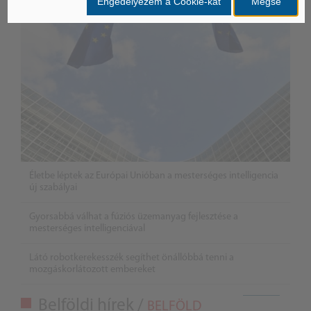
Engedélyezem a Cookie-kat
Mégse
Életbe léptek az Európai Unióban a mesterséges intelligencia
új szabályai
Gyorsabbá válhat a fúziós üzemanyag fejlesztése a
mesterséges intelligenciával
Látó robotkerekesszék segíthet önállóbbá tenni a
mozgáskorlátozott embereket
Belföldi hírek /
BELFÖLD