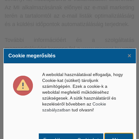
Az MI alkalmazásának előnyei az e-mail marketing
terén a tartalomtól az e-mail listák optimalizálásáig
és a küldési időpontok automatizálásáig terjednek.
További információért és a szolgáltatás
megrendeléséért keresse fel a
www.mconet.hu
vagy
×
Cookie megerősítés
a
www.voszpiacter.hu/mconet
weboldalakat.
A teljes cikk itt olvasható.
A weboldal használatával elfogadja, hogy
Cookie-kat (sütiket) tároljunk
számítógépén. Ezek a cookie-k a
weboldal megfelelő működéséhez
szükségesek. A sütik használatáról és
kezeléséről bővebben az
Cookie
szabályzatban
tud olvasni!
ÁSZ hírek /
ÁSZ HÍRPORTÁL
Mesterséges Intelligencia /
NICE