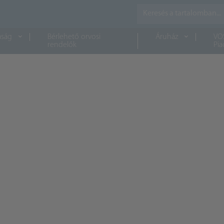
aság
Bérlehető orvosi
Áruház
VO
rendelők
Pia