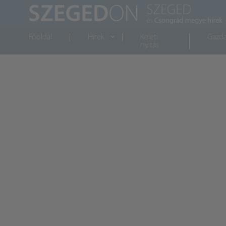
Főoldal
Hírek
Keleti
Gazd
nyitás