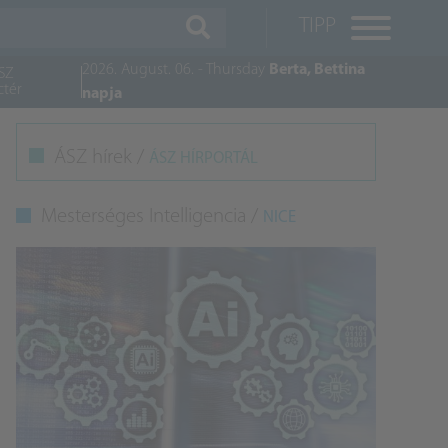
TIPP
2026. August. 06. - Thursday
Berta, Bettina
SZ
ctér
napja
M
ÁSZ hírek /
ÁSZ HÍRPORTÁL
K
Mesterséges Intelligencia /
NICE
A