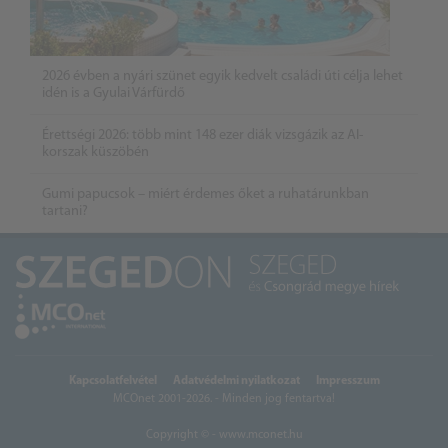
2026 évben a nyári szünet egyik kedvelt családi úti célja lehet
idén is a Gyulai Várfürdő
Érettségi 2026: több mint 148 ezer diák vizsgázik az AI-
korszak küszöbén
Gumi papucsok – miért érdemes őket a ruhatárunkban
tartani?
Kapcsolatfelvétel
Adatvédelmi nyilatkozat
Impresszum
MCOnet 2001-2026. - Minden jog fentartva!
Copyright © - www.mconet.hu