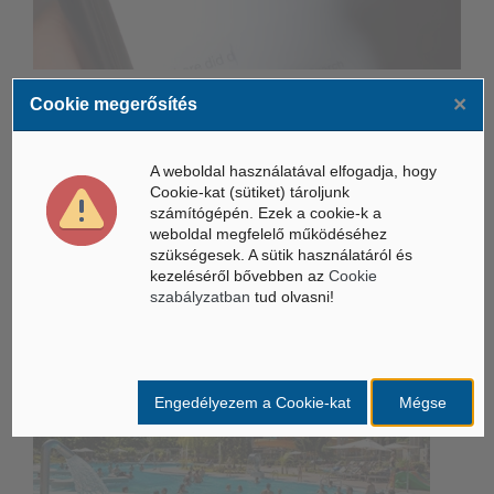
Összeköltözik a DeepSeek mesterséges intelligenciája és a
×
Cookie megerősítés
Unitree humanoid robotikája
Életbe léptek az Európai Unióban a mesterséges intelligencia
A weboldal használatával elfogadja, hogy
új szabályai
Cookie-kat (sütiket) tároljunk
számítógépén. Ezek a cookie-k a
Gyorsabbá válhat a fúziós üzemanyag fejlesztése a
weboldal megfelelő működéséhez
mesterséges intelligenciával
szükségesek. A sütik használatáról és
kezeléséről bővebben az
Cookie
Belföldi hírek /
szabályzatban
tud olvasni!
BELFÖLD
Engedélyezem a Cookie-kat
Mégse