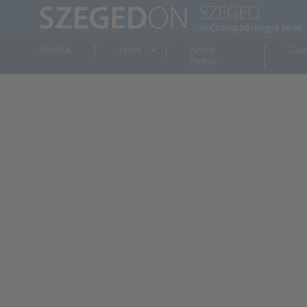
Főoldal
Hírek
Keleti
Gaz
nyitás