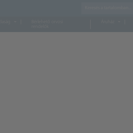
daság
Bérlehető orvosi
Áruház
rendelők